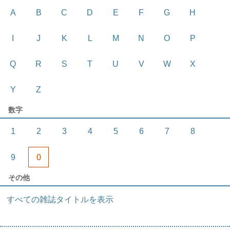
A
B
C
D
E
F
G
H
I
J
K
L
M
N
O
P
Q
R
S
T
U
V
W
X
Y
Z
数字
1
2
3
4
5
6
7
8
9
0
その他
すべての雑誌タイトルを表示