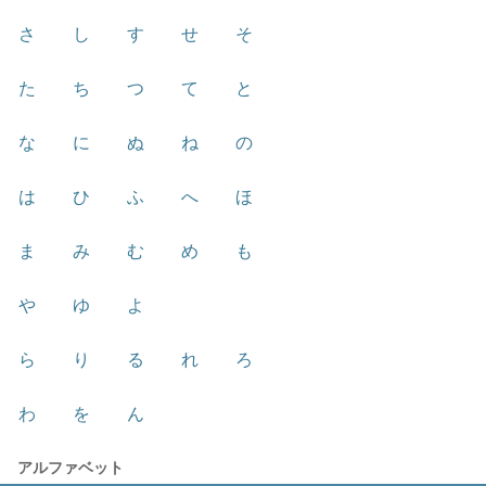
さ
し
す
せ
そ
た
ち
つ
て
と
な
に
ぬ
ね
の
は
ひ
ふ
へ
ほ
ま
み
む
め
も
や
ゆ
よ
ら
り
る
れ
ろ
わ
を
ん
アルファベット