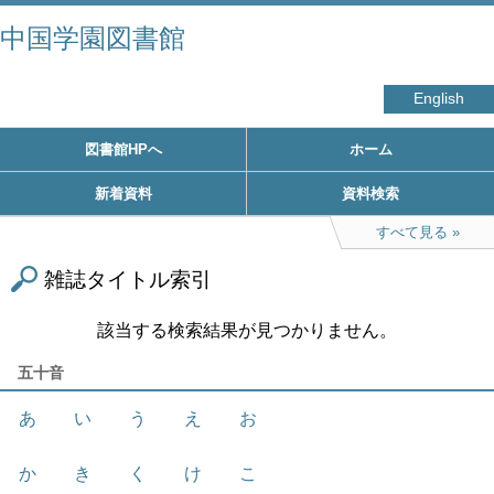
中国学園図書館
English
図書館HPへ
ホーム
新着資料
資料検索
すべて見る
雑誌タイトル索引
該当する検索結果が見つかりません。
五十音
あ
い
う
え
お
か
き
く
け
こ