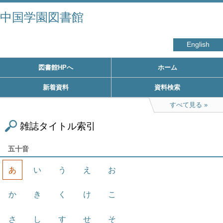
中国学園図書館
English
図書館HPへ
ホーム
新着資料
資料検索
すべて見る
雑誌タイトル索引
五十音
あ
い
う
え
お
か
き
く
け
こ
さ
し
す
せ
そ