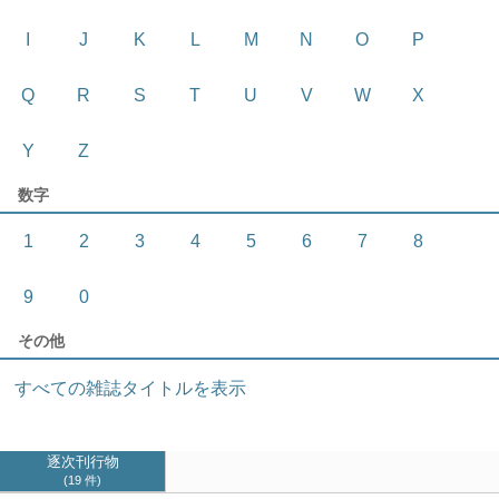
I
J
K
L
M
N
O
P
Q
R
S
T
U
V
W
X
Y
Z
数字
1
2
3
4
5
6
7
8
9
0
その他
すべての雑誌タイトルを表示
逐次刊行物
19 件