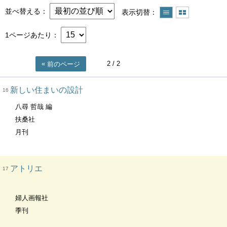
並べ替える
表示切替
1ページあたり
2
/ 2
前のページ
新しい住まいの設計
16
八尋 哲哉 編
扶桑社
月刊
アトリエ
17
婦人画報社
季刊