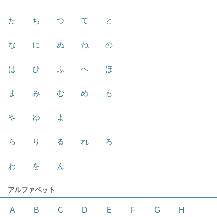
た
ち
つ
て
と
な
に
ぬ
ね
の
は
ひ
ふ
へ
ほ
ま
み
む
め
も
や
ゆ
よ
ら
り
る
れ
ろ
わ
を
ん
アルファベット
A
B
C
D
E
F
G
H