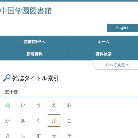
中国学園図書館
English
図書館HPへ
ホーム
新着資料
資料検索
すべて見る
雑誌タイトル索引
五十音
あ
い
う
え
お
か
き
く
け
こ
さ
し
す
せ
そ