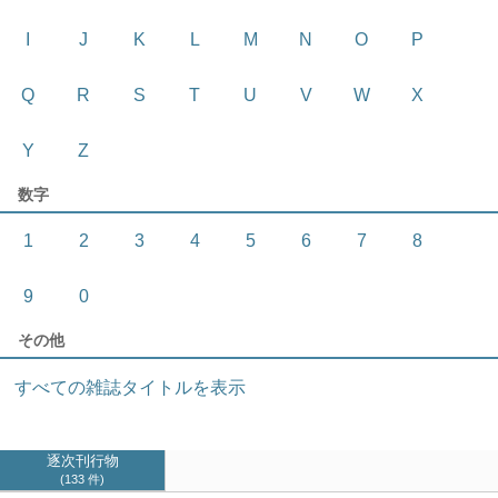
I
J
K
L
M
N
O
P
Q
R
S
T
U
V
W
X
Y
Z
数字
1
2
3
4
5
6
7
8
9
0
その他
すべての雑誌タイトルを表示
逐次刊行物
133 件