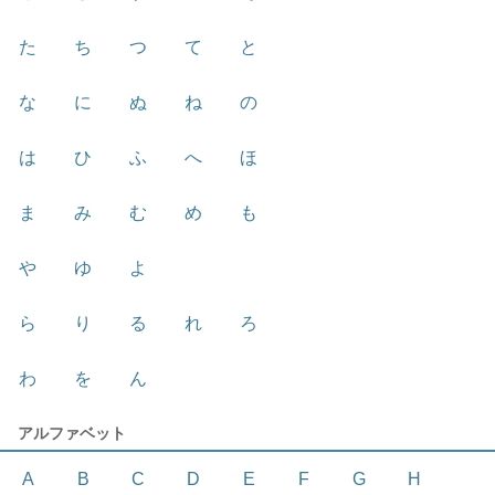
た
ち
つ
て
と
な
に
ぬ
ね
の
は
ひ
ふ
へ
ほ
ま
み
む
め
も
や
ゆ
よ
ら
り
る
れ
ろ
わ
を
ん
アルファベット
A
B
C
D
E
F
G
H