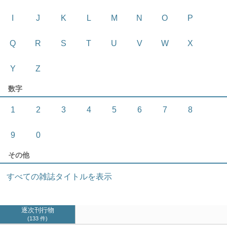
I
J
K
L
M
N
O
P
Q
R
S
T
U
V
W
X
Y
Z
数字
1
2
3
4
5
6
7
8
9
0
その他
すべての雑誌タイトルを表示
逐次刊行物
133 件