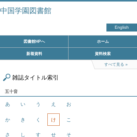
中国学園図書館
English
図書館HPへ
ホーム
新着資料
資料検索
すべて見る
雑誌タイトル索引
五十音
あ
い
う
え
お
か
き
く
け
こ
さ
し
す
せ
そ