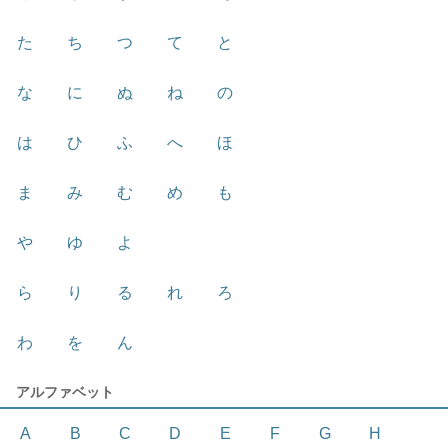
た
ち
つ
て
と
な
に
ぬ
ね
の
は
ひ
ふ
へ
ほ
ま
み
む
め
も
や
ゆ
よ
ら
り
る
れ
ろ
わ
を
ん
アルファベット
A
B
C
D
E
F
G
H